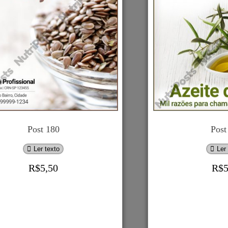
Post
180
Post 180
Post
Ler texto
Ler
R$
5,50
R$
ar ao carrinho
Adicionar ao carrinh