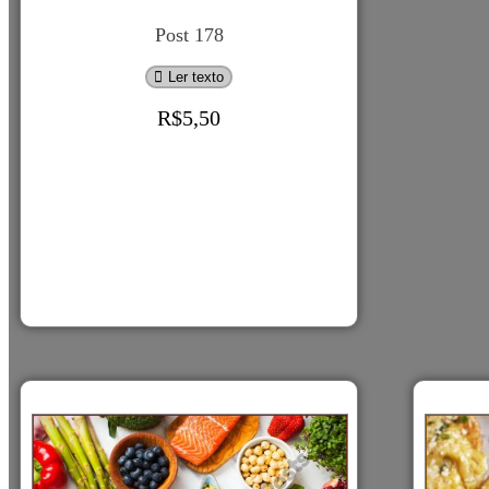
Post
178
Post 178
Ler texto
R$
5,50
Adicionar ao carrinho