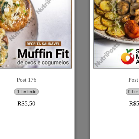
Post
176
Post 176
Post
Ler texto
Ler
R$
5,50
R$
ar ao carrinho
Adicionar ao carrinh