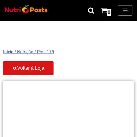
0
Pular
para
o
conteúdo
Início
/
Nutrição
/ Post 179
Voltar à Loja