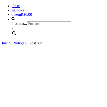
Posts
eBooks
0 item
R$0,00
Procurar...
×
Início
/
Nutrição
/ Post 004