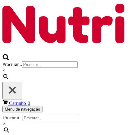
Procurar...
×
Carrinho
0
Menu de navegação
Procurar...
×