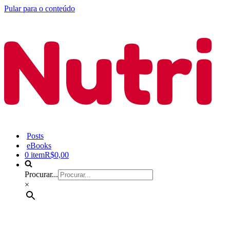
Pular para o conteúdo
Posts
eBooks
0 item
R$0,00
Procurar...
×