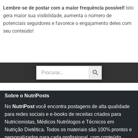
Lembre-se de postar com a maior frequência possível!
Isto
gera maior sua visibilidade, aumenta o número de
potenciais seguidores e favorece o engajamento deles com
seu conteúdo!
Sobre o NutriPosts
No
NutriPost
você encontra postagens de alta qualidade
para redes sociais e e-books de receitas criados para
Nutricionistas, Médicos Nutrólogos e Técnicos em
Nutrição Dietética. Todos os materiais são 100% prontos e
personalizados para cada profissional, com conteúdo