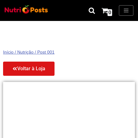
0
Pular
para
o
conteúdo
Início
/
Nutrição
/ Post 001
Voltar à Loja