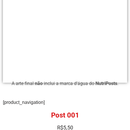
A arte final
não
inclui a marca d’água do
NutriPosts
.
[product_navigation]
Post 001
R$
5,50