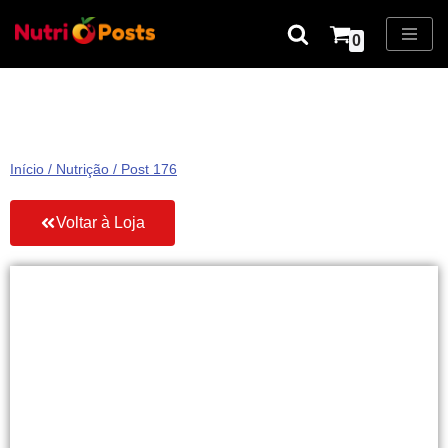
0
Pular
para
o
conteúdo
Início
/
Nutrição
/ Post 176
Voltar à Loja