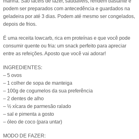
manhã. São fáceis de fazer, saudáveis, rendem bastante e
podem ser preparados com antecedência e guardados na
geladeira por até 3 dias. Podem até mesmo ser congelados,
depois de frios.
É uma receita lowcarb, rica em proteínas e que você pode
consumir quente ou fria: um snack perfeito para apreciar
entre as refeições. Aposto que você vai adorar!
INGREDIENTES:
– 5 ovos
– 1 colher de sopa de manteiga
– 100g de cogumelos da sua preferência
– 2 dentes de alho
– ½ xícara de parmesão ralado
– sal e pimenta a gosto
– óleo de coco (para untar)
MODO DE FAZER: