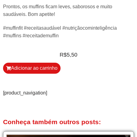
Prontos, os muffins ficam leves, saborosos e muito
saudáveis. Bom apetite!
#muffinfit #receitasaudável #nutriçãocominteligência
#muffins #receitademuffin
R$
5,50
Adicionar ao carrinho
[product_navigation]
Conheça também outros posts: