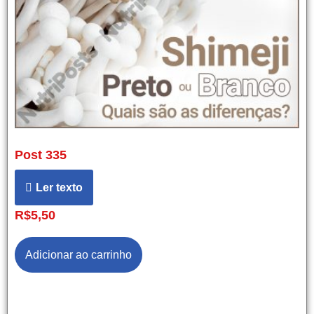
Post 335
Ler texto
R$
5,50
Adicionar ao carrinho