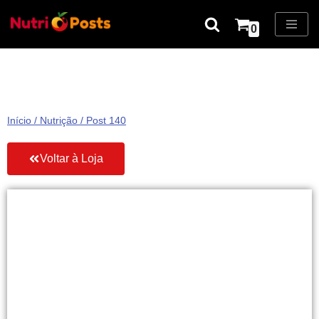
0
Pular
para
o
conteúdo
Início
/
Nutrição
/ Post 140
Voltar à Loja