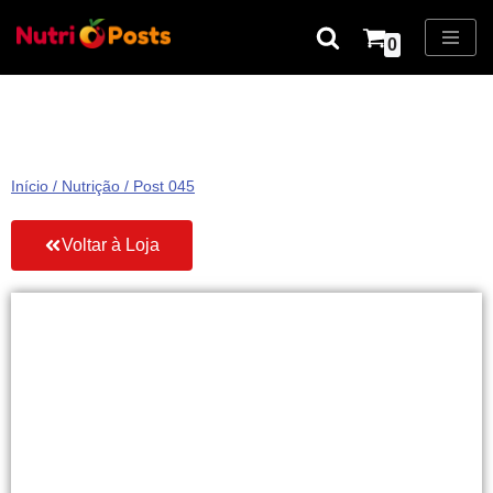
0
Pular
para
o
conteúdo
Início
/
Nutrição
/ Post 045
Voltar à Loja