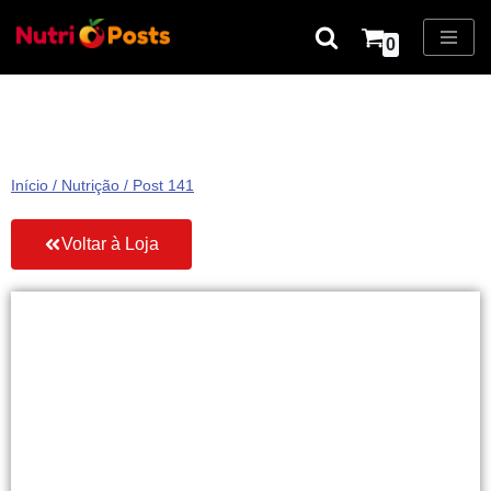
0
Pular
para
o
conteúdo
Início
/
Nutrição
/ Post 141
Voltar à Loja