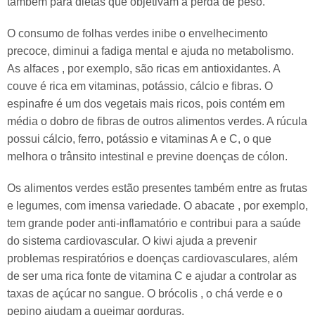
também para dietas que objetivam a perda de peso.
O consumo de folhas verdes inibe o envelhecimento
precoce, diminui a fadiga mental e ajuda no metabolismo.
As alfaces , por exemplo, são ricas em antioxidantes. A
couve é rica em vitaminas, potássio, cálcio e fibras. O
espinafre é um dos vegetais mais ricos, pois contém em
média o dobro de fibras de outros alimentos verdes. A rúcula
possui cálcio, ferro, potássio e vitaminas A e C, o que
melhora o trânsito intestinal e previne doenças de cólon.
Os alimentos verdes estão presentes também entre as frutas
e legumes, com imensa variedade. O abacate , por exemplo,
tem grande poder anti-inflamatório e contribui para a saúde
do sistema cardiovascular. O kiwi ajuda a prevenir
problemas respiratórios e doenças cardiovasculares, além
de ser uma rica fonte de vitamina C e ajudar a controlar as
taxas de açúcar no sangue. O brócolis , o chá verde e o
pepino ajudam a queimar gorduras.