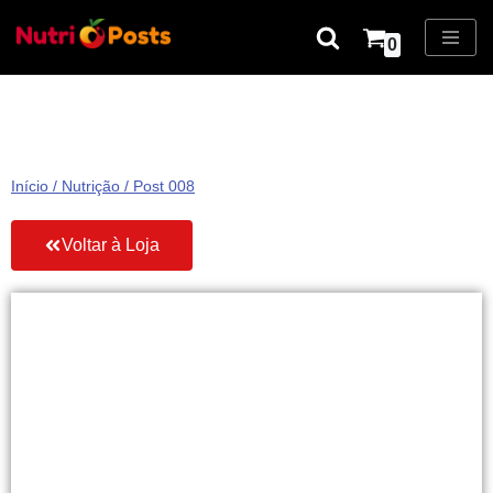
0
Pular
para
o
conteúdo
Início
/
Nutrição
/ Post 008
Voltar à Loja