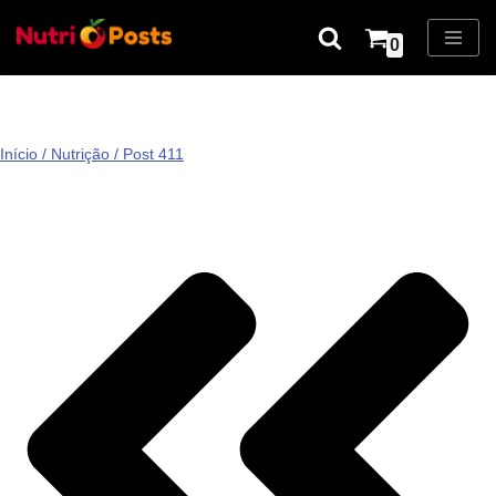
0
Pular
para
o
conteúdo
Início
/
Nutrição
/ Post 411