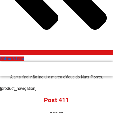
Voltar à Loja
A arte final
não
inclui a marca d’água do
NutriPosts
.
[product_navigation]
Post 411