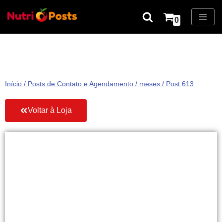
0
Pular
para
o
conteúdo
Início
/
Posts de Contato e Agendamento
/
meses
/ Post 613
Voltar à Loja