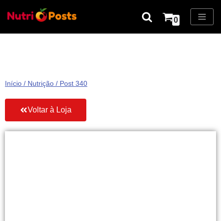
0
Pular
para
o
conteúdo
Início
/
Nutrição
/ Post 340
Voltar à Loja