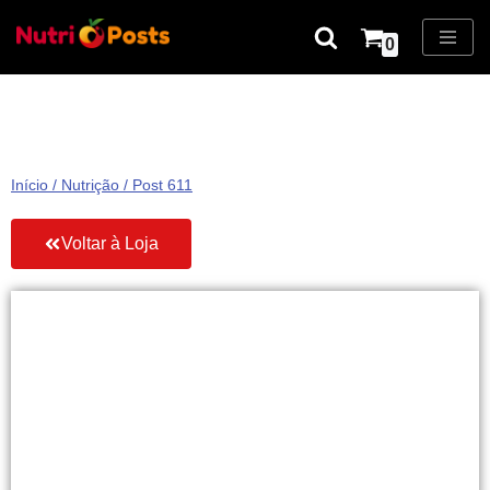
0
Pular
para
o
conteúdo
Início
/
Nutrição
/ Post 611
Voltar à Loja