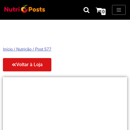
0
Pular
para
o
conteúdo
Início
/
Nutrição
/ Post 577
Voltar à Loja