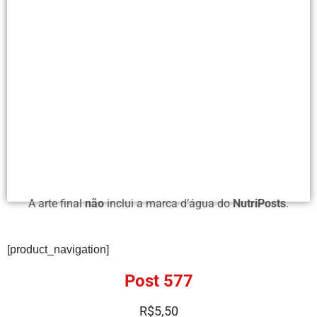
A arte final
não
inclui a marca d’água do
NutriPosts
.
[product_navigation]
Post 577
R$
5,50