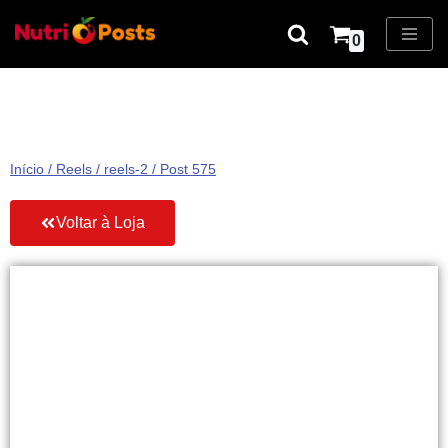
0
Pular
para
o
conteúdo
Início
/
Reels
/
reels-2
/ Post 575
Voltar à Loja