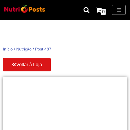
0
Pular
para
o
conteúdo
Início
/
Nutrição
/ Post 487
Voltar à Loja