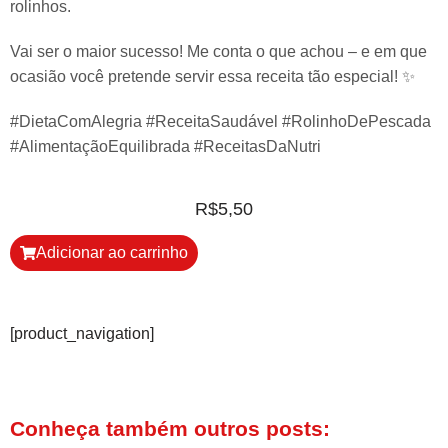
rolinhos.
Vai ser o maior sucesso! Me conta o que achou – e em que
ocasião você pretende servir essa receita tão especial! ✨ ️
#DietaComAlegria #ReceitaSaudável #RolinhoDePescada
#AlimentaçãoEquilibrada #ReceitasDaNutri
R$
5,50
Adicionar ao carrinho
[product_navigation]
Conheça também outros posts: