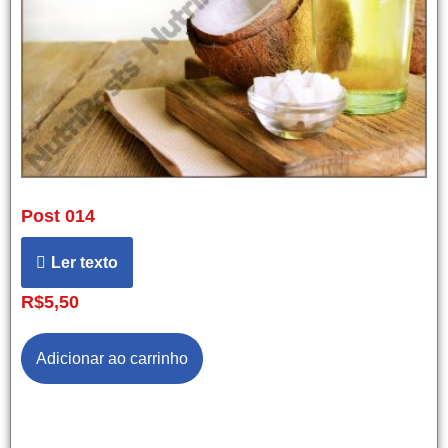
Post 014
Ler texto
R$
5,50
Adicionar ao carrinho