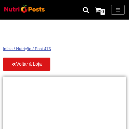
0
Pular
para
o
conteúdo
Início
/
Nutrição
/ Post 473
Voltar à Loja