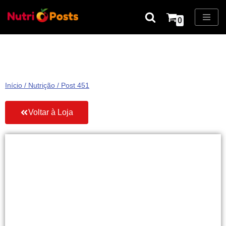
0
Pular
para
o
conteúdo
Início
/
Nutrição
/ Post 451
Voltar à Loja