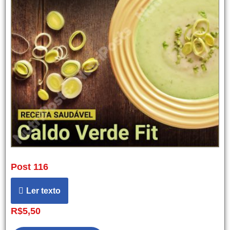
Post 116
Ler texto
R$
5,50