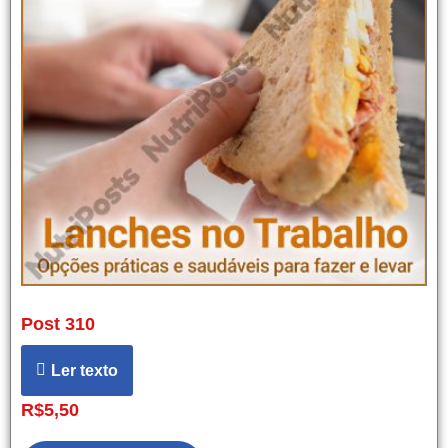
Post 310
Ler texto
R$
5,50