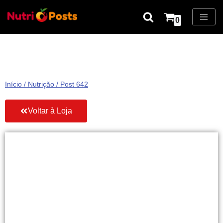
0
Pular
para
o
conteúdo
Início
/
Nutrição
/ Post 642
Voltar à Loja