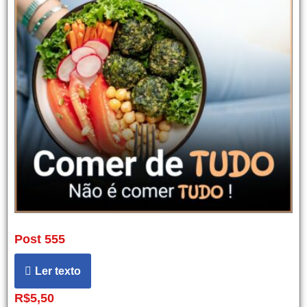
Post 555
Ler texto
R$
5,50