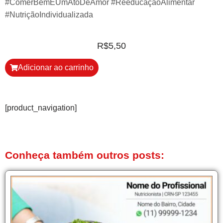
#ComerBemÉUmAtoDeAmor #ReeducaçãoAlimentar
#NutriçãoIndividualizada
R$
5,50
Adicionar ao carrinho
[product_navigation]
Conheça também outros posts: