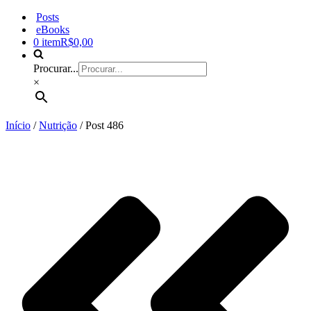
Posts
eBooks
0 item
R$0,00
Procurar...
×
Início
/
Nutrição
/ Post 486