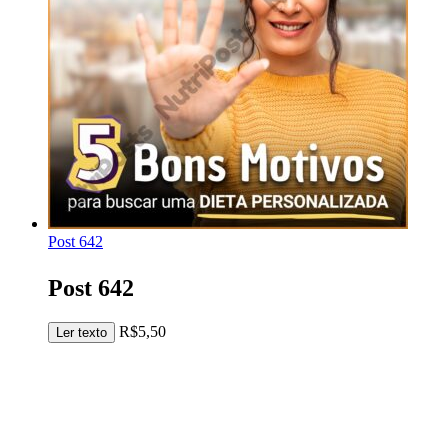
Post 642
Post 642
R$
5,50
Adicionar ao carrinho
Ler texto