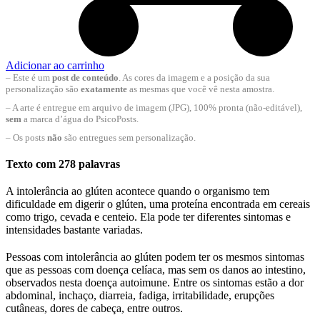
Adicionar ao carrinho
– Este é um
post de conteúdo
. As cores da imagem e a posição da sua
personalização são
exatamente
as mesmas que você vê nesta amostra.
– A arte é entregue em arquivo de imagem (JPG), 100% pronta (não-editável),
sem
a marca d’água do PsicoPosts.
– Os posts
não
são entregues sem personalização.
Texto com 278 palavras
A intolerância ao glúten acontece quando o organismo tem
dificuldade em digerir o glúten, uma proteína encontrada em cereais
como trigo, cevada e centeio. Ela pode ter diferentes sintomas e
intensidades bastante variadas.
Pessoas com intolerância ao glúten podem ter os mesmos sintomas
que as pessoas com doença celíaca, mas sem os danos ao intestino,
observados nesta doença autoimune. Entre os sintomas estão a dor
abdominal, inchaço, diarreia, fadiga, irritabilidade, erupções
cutâneas, dores de cabeça, entre outros.