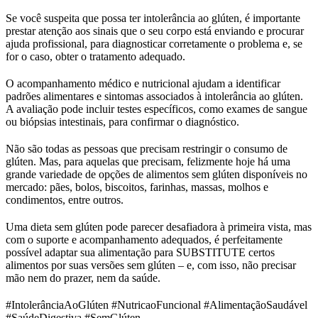
Se você suspeita que possa ter intolerância ao glúten, é importante
prestar atenção aos sinais que o seu corpo está enviando e procurar
ajuda profissional, para diagnosticar corretamente o problema e, se
for o caso, obter o tratamento adequado.
O acompanhamento médico e nutricional ajudam a identificar
padrões alimentares e sintomas associados à intolerância ao glúten.
A avaliação pode incluir testes específicos, como exames de sangue
ou biópsias intestinais, para confirmar o diagnóstico.
Não são todas as pessoas que precisam restringir o consumo de
glúten. Mas, para aquelas que precisam, felizmente hoje há uma
grande variedade de opções de alimentos sem glúten disponíveis no
mercado: pães, bolos, biscoitos, farinhas, massas, molhos e
condimentos, entre outros.
Uma dieta sem glúten pode parecer desafiadora à primeira vista, mas
com o suporte e acompanhamento adequados, é perfeitamente
possível adaptar sua alimentação para SUBSTITUTE certos
alimentos por suas versões sem glúten – e, com isso, não precisar
mão nem do prazer, nem da saúde.
#IntolerânciaAoGlúten #NutricaoFuncional #AlimentaçãoSaudável
#SaúdeDigestiva #SemGlúten