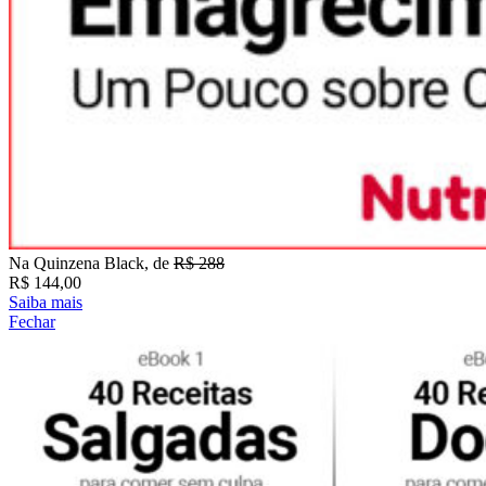
Na Quinzena Black, de
R$ 288
R$ 144,00
Saiba mais
Fechar