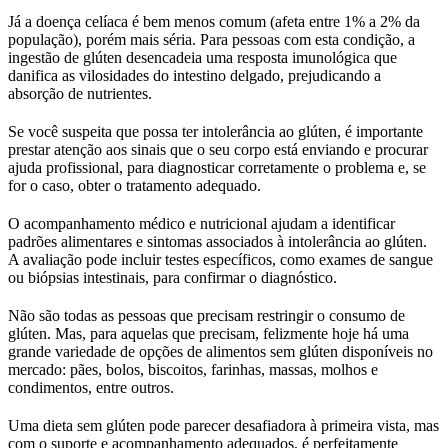
Já a doença celíaca é bem menos comum (afeta entre 1% a 2% da
população), porém mais séria. Para pessoas com esta condição, a
ingestão de glúten desencadeia uma resposta imunológica que
danifica as vilosidades do intestino delgado, prejudicando a
absorção de nutrientes.
Se você suspeita que possa ter intolerância ao glúten, é importante
prestar atenção aos sinais que o seu corpo está enviando e procurar
ajuda profissional, para diagnosticar corretamente o problema e, se
for o caso, obter o tratamento adequado.
O acompanhamento médico e nutricional ajudam a identificar
padrões alimentares e sintomas associados à intolerância ao glúten.
A avaliação pode incluir testes específicos, como exames de sangue
ou biópsias intestinais, para confirmar o diagnóstico.
Não são todas as pessoas que precisam restringir o consumo de
glúten. Mas, para aquelas que precisam, felizmente hoje há uma
grande variedade de opções de alimentos sem glúten disponíveis no
mercado: pães, bolos, biscoitos, farinhas, massas, molhos e
condimentos, entre outros.
Uma dieta sem glúten pode parecer desafiadora à primeira vista, mas
com o suporte e acompanhamento adequados, é perfeitamente