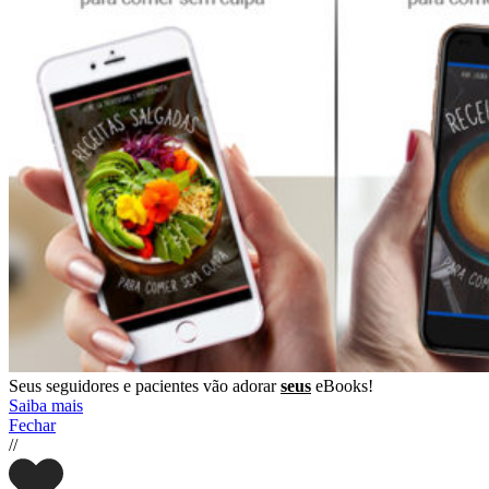
Seus seguidores e pacientes vão adorar
seus
eBooks!
Saiba mais
Fechar
//