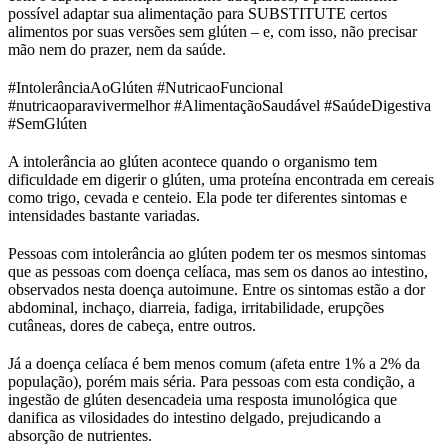
possível adaptar sua alimentação para SUBSTITUTE certos
alimentos por suas versões sem glúten – e, com isso, não precisar
mão nem do prazer, nem da saúde.
#IntolerânciaAoGlúten #NutricaoFuncional
#nutricaoparavivermelhor #AlimentaçãoSaudável #SaúdeDigestiva
#SemGlúten
A intolerância ao glúten acontece quando o organismo tem
dificuldade em digerir o glúten, uma proteína encontrada em cereais
como trigo, cevada e centeio. Ela pode ter diferentes sintomas e
intensidades bastante variadas.
Pessoas com intolerância ao glúten podem ter os mesmos sintomas
que as pessoas com doença celíaca, mas sem os danos ao intestino,
observados nesta doença autoimune. Entre os sintomas estão a dor
abdominal, inchaço, diarreia, fadiga, irritabilidade, erupções
cutâneas, dores de cabeça, entre outros.
Já a doença celíaca é bem menos comum (afeta entre 1% a 2% da
população), porém mais séria. Para pessoas com esta condição, a
ingestão de glúten desencadeia uma resposta imunológica que
danifica as vilosidades do intestino delgado, prejudicando a
absorção de nutrientes.