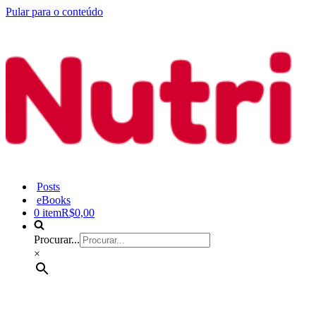
Pular para o conteúdo
Posts
eBooks
0 item
R$0,00
Procurar...
×