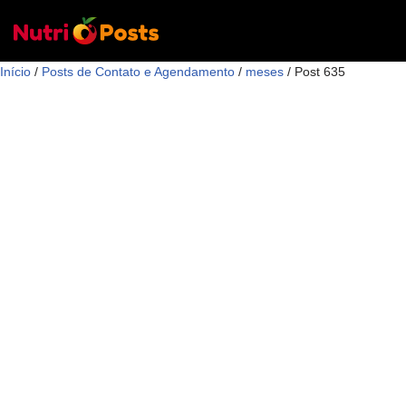
Pular
Início
para
/
Posts de Contato e Agendamento
/
meses
/ Post 635
o
conteúdo