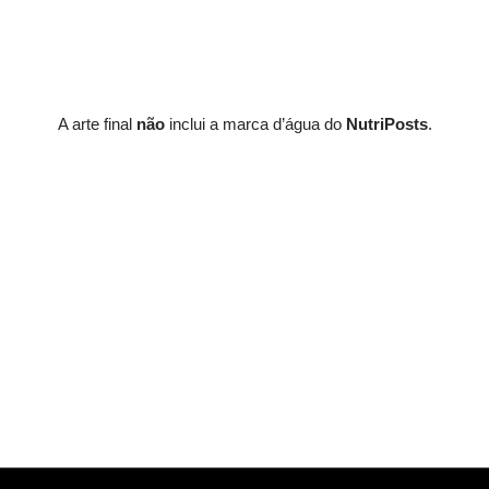
A arte final
não
inclui a marca d’água do
NutriPosts
.