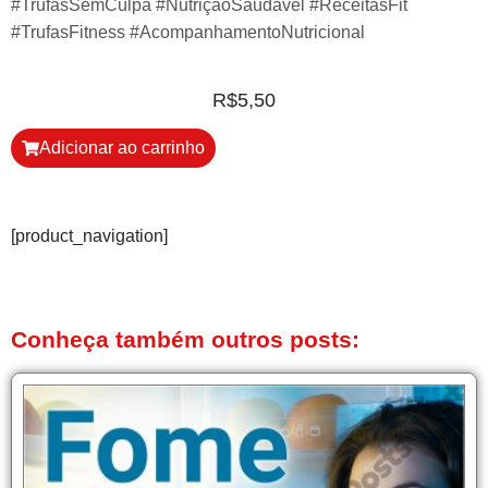
#TrufasSemCulpa #NutriçãoSaudável #ReceitasFit
#TrufasFitness #AcompanhamentoNutricional
R$
5,50
Adicionar ao carrinho
[product_navigation]
Conheça também outros posts: