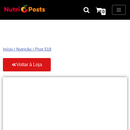
0
Pular
para
o
conteúdo
Início
/
Nutrição
/ Post 518
Voltar à Loja