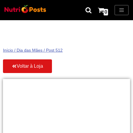
0
Pular
para
o
conteúdo
Início
/
Dia das Mães
/ Post 512
Voltar à Loja