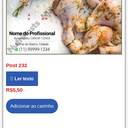
Post 232
Ler texto
R$
5,50
Adicionar ao carrinho