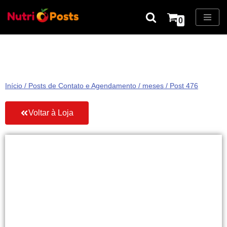
0
Pular
para
o
conteúdo
Início
/
Posts de Contato e Agendamento
/
meses
/ Post 476
Voltar à Loja