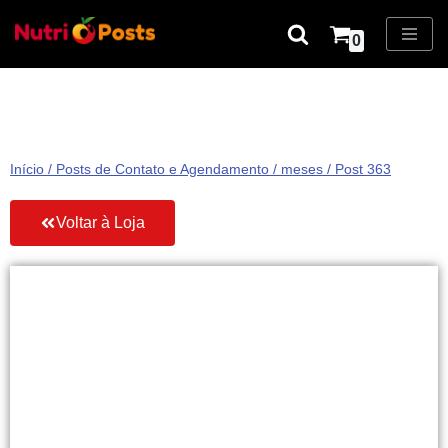
0
Pular
para
o
conteúdo
Início
/
Posts de Contato e Agendamento
/
meses
/ Post 363
Voltar à Loja