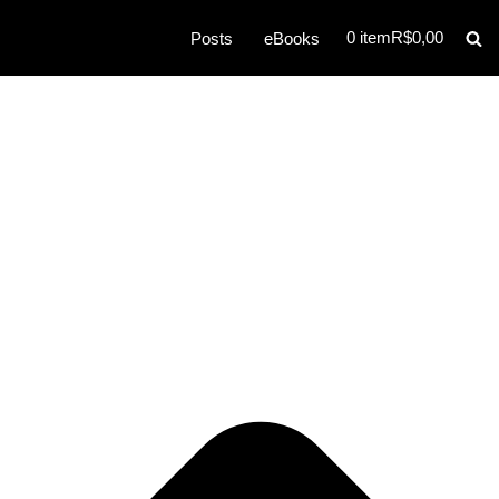
0 item
R$0,00
Posts
eBooks