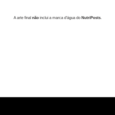
A arte final
não
inclui a marca d’água do
NutriPosts
.