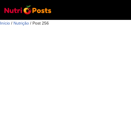
Pular
Início
para
/
Nutrição
/ Post 256
o
conteúdo