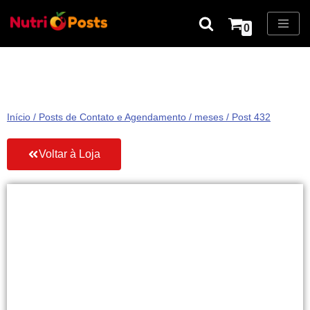
0
Pular
para
o
conteúdo
Início
/
Posts de Contato e Agendamento
/
meses
/ Post 432
Voltar à Loja