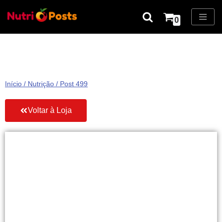
0
Pular
para
o
conteúdo
Início
/
Nutrição
/ Post 499
Voltar à Loja